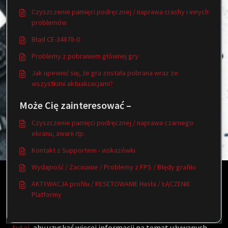
Czyszczenie pamięci podręcznej / naprawa crashy i innych
problemów
Błąd CE-34878-0
Problemy z pobraniem głównej gry
Jak upewnić się, że gra została pobrana wraz ze
wszystkimi aktualizacjami?
Może Cię zainteresować –
Czyszczenie pamięci podręcznej / naprawa czarnego
ekranu, awarii itp.
Kontakt z Supportem - wskazówki
Wydajność / Zacinanie / Problemy z FPS / Błędy grafiki
Ta baza wiedzy jest licencjonowana przez właściciela
AKTYWACJA profilu / RESETOWANIE Hasła / ŁĄCZENIE
odpowiedniej domeny internetowej i wykorzystuje pliki
Platformy
cookie HTTP w celu zapewnienia podstawowej
funkcjonalności i poprawy komfortu użytkowania.
Kliknij
tutaj
, aby uzyskać więcej informacji na temat używanych