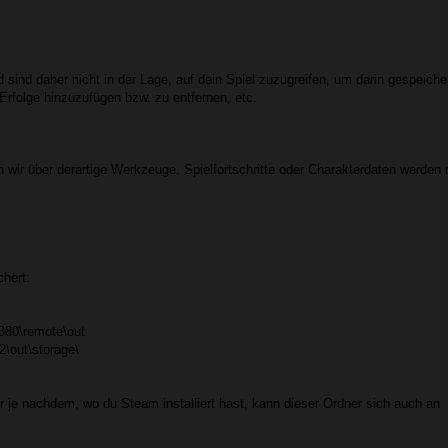
nd sind daher nicht in der Lage, auf dein Spiel zuzugreifen, um darin gespeiche
Erfolge hinzuzufügen bzw. zu entfernen, etc.
 wir über derartige Werkzeuge. Spielfortschritte oder Charakterdaten werden 
hert:
380\remote\out
\out\storage\
 je nachdem, wo du Steam installiert hast, kann dieser Ordner sich auch an