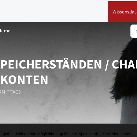
Wissensda
leme
PEICHERSTÄNDEN / CHA
/ KONTEN
VORMITTAGS
, gibt es leider keine Möglichkeit, gelöschte Speicherstände wiederherzustell