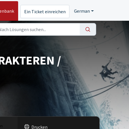
tenbank
German
Ein Ticket einreichen
RAKTEREN /
en
Drucken