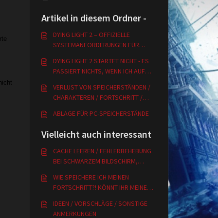
Artikel in diesem Ordner -
DYING LIGHT 2 – OFFIZIELLE
rte
SYSTEMANFORDERUNGEN FÜR
WINDOWS-PC
DYING LIGHT 2 STARTET NICHT - ES
PASSIERT NICHTS, WENN ICH AUF
SPIELEN KLICKE
nicht
VERLUST VON SPEICHERSTÄNDEN /
CHARAKTEREN / FORTSCHRITT /
KONTEN
ABLAGE FÜR PC-SPEICHERSTÄNDE
Vielleicht auch interessant
CACHE LEEREN / FEHLERBEHEBUNG
BEI SCHWARZEM BILDSCHIRM,
CRASHES ETC.
WIE SPEICHERE ICH MEINEN
FORTSCHRITT?! KÖNNT IHR MEINEN
VERLORENEN SPEICHERSTAND
IDEEN / VORSCHLÄGE / SONSTIGE
WIEDERHERSTELLEN?
ANMERKUNGEN