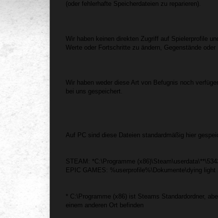
(oder fehlerhafte Speicherdateien zu reparieren).
Wir haben keinen direkten Zugriff auf Spielerprofile u
Werte oder Fortschritte zu ändern, Gegenstände oder 
Wir haben weder diese Art von Befugnis noch verfügen
bei uns gespeichert.
Auf PC sind diese Dateien standardmäßig hier gespeic
STEAM: *C:\Programme (x86)\Steam\userdata\**\534
EPIC GAMES: %userprofile%\Dokumente\dying light 2
* C:\Programme (x86) ist Steams Standardordner, aber
einem anderen Ort befinden