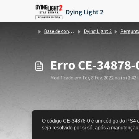
Ir para o conteúdo principal
Dying Light 2
Base de conhecimento
Dying Light 2
Perguntas/problemas sobre PlayStation 4 e 
Erro CE-34878-
Modificado em Ter, 8 Fev, 2022 na (o) 2:42
O código CE-34878-0 é um código do PS4 q
seja resolvido por si só, após a manutenção 