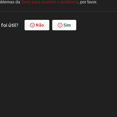
roblemas da
Sony para resolver o problema
, por favor.
foi útil?
Não
Sim