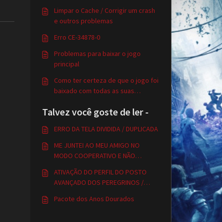
Limpar o Cache / Corrigir um crash
e outros problemas
Erro CE-34878-0
Problemas para baixar o jogo
principal
Como ter certeza de que o jogo foi
baixado com todas as suas
atualizações?
Talvez você goste de ler -
ERRO DA TELA DIVIDIDA / DUPLICADA
ME JUNTEI AO MEU AMIGO NO
MODO COOPERATIVO E NÃO
CONSIGO MELHORAR MINHAS
ATIVAÇÃO DO PERFIL DO POSTO
FERRAMENTAS DE VIGILANTE
AVANÇADO DOS PEREGRINOS /
NOTURNO
RECUPERAÇÃO DE SENHA /
Pacote dos Anos Dourados
CONEXÃO DE PLATAFORMAS