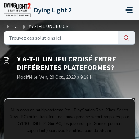
Passer au contenu principal
Dying Light 2
...
Y A-T-IL UN JEU CROISÉ ENTRE DIFFÉRENTES PLATEFORMES?
Y A-T-IL UN JEU CROISÉ ENTRE
DIFFÉRENTES PLATEFORMES?
Modifié le Ven, 20 Oct., 2023 à 9:19 H
Ni la coop en multiplateforme (ex : PlayStation 5 vs. Xbox Series
X vs. PC) ni les transferts de sauvegarde ne seront proposés pour
DYING LIGHT 2. Sur PC, les joueurs Epic Games pourront
cependant jouer avec les utilisateurs de Steam.