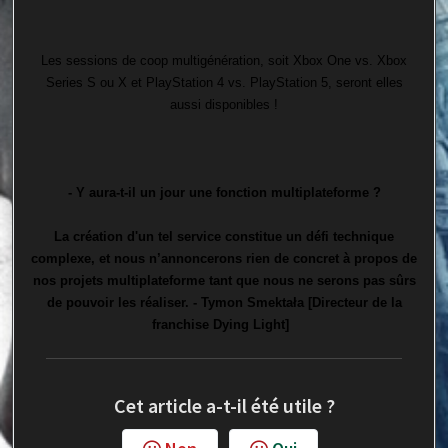
Les sessions de coop multigénération, soit Xbox One vs. Xbox
Series S ou X et PlayStation 4 vs. PlayStation 5, seront elles
aussi disponibles !
- Y aura-t-il un jour une fonction multiplateforme ?
La création d'un tel service constitue un défi technique
complexe, et nous n’annoncerons rien de concret à propos de
nos projets multiplateforme tant que nous ne serons pas sûrs
de pouvoir les réaliser. - Tymon Smektała [Directeur de la
franchise Dying Light]
Cet article a-t-il été utile ?