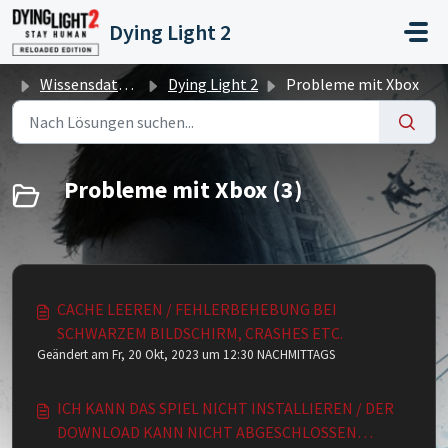
Zum hauptsächlichen Inhalt gehen
Dying Light 2
Wissensdatenbank
Dying Light 2
Probleme mit Xbox
Probleme mit Xbox (3)
CACHE LEEREN / FEHLERBEHEBUNG BEI
SCHWARZEM BILDSCHIRM, CRASHES ETC.
Geändert am Fr, 20 Okt, 2023 um 12:30 NACHMITTAGS
ICH KANN DAS SPIEL NICHT INSTALLIEREN / DER
DOWNLOAD KANN NICHT ABGESCHLOSSEN