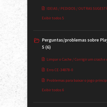
IDEIAS / PEDIDOS / OUTRAS SUGES
Exibir todos 5
Perguntas/problemas sobre Play
5 (6)
Limpar o Cache / Corrigir um crash 
Erro CE-34878-0
Problemas para baixar o jogo princip
Exibir todos 6