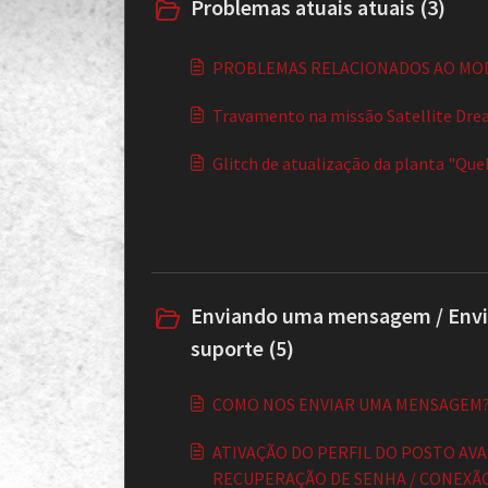
Problemas atuais atuais (3)
PROBLEMAS RELACIONADOS AO MO
Travamento na missão Satellite Dr
Glitch de atualização da planta "Qu
Enviando uma mensagem / Envi
suporte (5)
COMO NOS ENVIAR UMA MENSAGEM
ATIVAÇÃO DO PERFIL DO POSTO AV
RECUPERAÇÃO DE SENHA / CONEXÃ