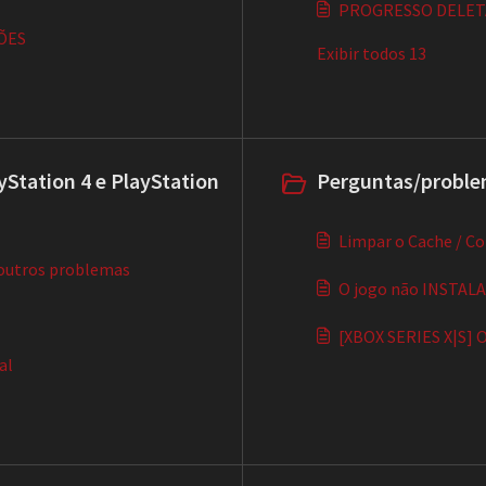
PROGRESSO DELET
TÕES
Exibir todos 13
Station 4 e PlayStation
Perguntas/proble
Limpar o Cache / Cor
e outros problemas
O jogo não INSTALA 
[XBOX SERIES X|S
al