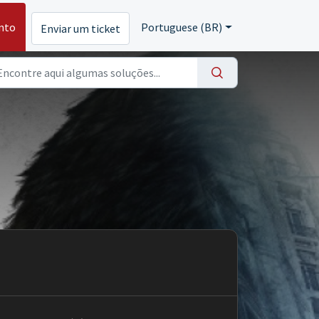
nto
Portuguese (BR)
Enviar um ticket