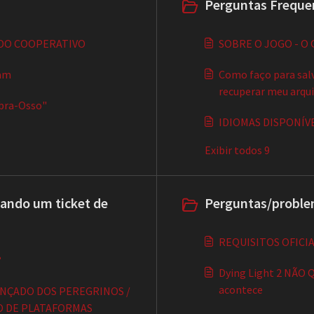
Perguntas Frequen
DO COOPERATIVO
SOBRE O JOGO - O 
eam
Como faço para salv
recuperar meu arqui
ebra-Osso"
IDIOMAS DISPONÍV
Exibir todos 9
ando um ticket de
Perguntas/proble
REQUISITOS OFICI
?
Dying Light 2 NÃO Q
acontece
ANÇADO DOS PEREGRINOS /
O DE PLATAFORMAS