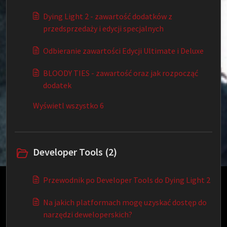
Dying Light 2 - zawartość dodatków z
przedsprzedaży i edycji specjalnych
Odbieranie zawartości Edycji Ultimate i Deluxe
BLOODY TIES - zawartość oraz jak rozpocząć
dodatek
Wyświetl wszystko 6
Developer Tools (2)
Przewodnik po Developer Tools do Dying Light 2
Ta baza wiedzy jest licencjonowana przez właściciela
odpowiedniej domeny internetowej i wykorzystuje pliki
Na jakich platformach mogę uzyskać dostęp do
cookie HTTP w celu zapewnienia podstawowej
narzędzi deweloperskich?
funkcjonalności i poprawy komfortu użytkowania.
Kliknij